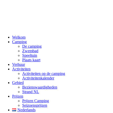
Welkom
Camping
De camping
Zwembad
Speeltuin
Plaats kaart
Verhuur
Activiteiten
Activiteiten op de camping
Activiteitenkalender
Gebied
Bezienswaardigheden
Strand NL
Prijzen
Prijzen Camping
Seizoensprijzen
Nederlands