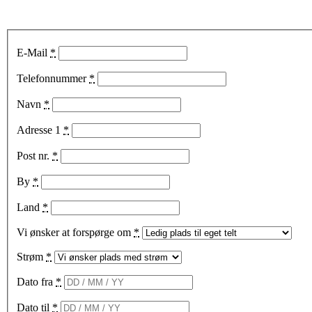
E-Mail
*
Telefonnummer
*
Navn
*
Adresse 1
*
Post nr.
*
By
*
Land
*
Vi ønsker at forspørge om
*
Strøm
*
Dato fra
*
Dato til
*