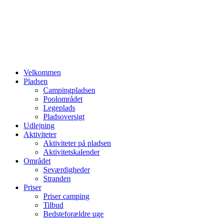
Velkommen
Pladsen
Campingpladsen
Poolområdet
Legeplads
Pladsoversigt
Udlejning
Aktiviteter
Aktiviteter på pladsen
Aktivitetskalender
Området
Seværdigheder
Stranden
Priser
Priser camping
Tilbud
Bedsteforældre uge