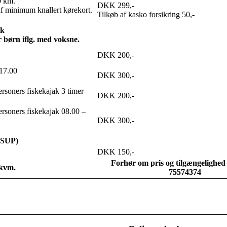
0 km.
DKK 299,-
af minimum knallert kørekort.
Tilkøb af kasko forsikring 50,-
ak
r børn iflg. med voksne.
DKK 200,-
 17.00
DKK 300,-
personers fiskekajak 3 timer
DKK 200,-
personers fiskekajak 08.00 –
DKK 300,-
(SUP)
DKK 150,-
Forhør om pris og tilgængelighed p
 kvm.
75574374