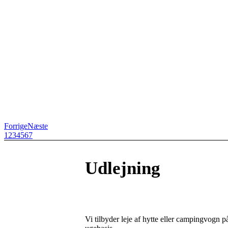
Forrige
Næste
1
2
3
4
5
6
7
Udlejning
Vi tilbyder leje af hytte eller campingvogn 