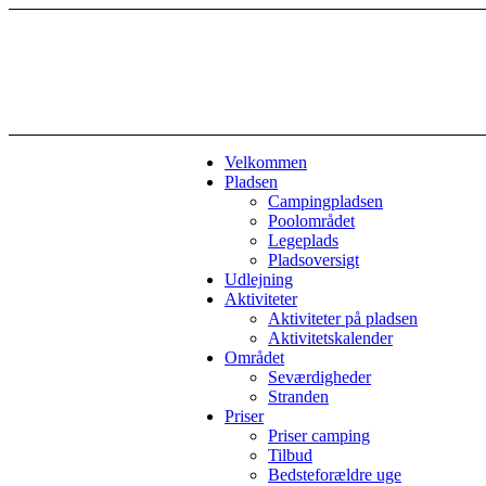
Velkommen
Pladsen
Campingpladsen
Poolområdet
Legeplads
Pladsoversigt
Udlejning
Aktiviteter
Aktiviteter på pladsen
Aktivitetskalender
Området
Seværdigheder
Stranden
Priser
Priser camping
Tilbud
Bedsteforældre uge